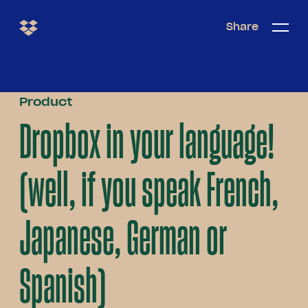
Share
Share
Open/c
Open/
menu
Product
Dropbox in your language!
(well, if you speak French,
Japanese, German or
Spanish)