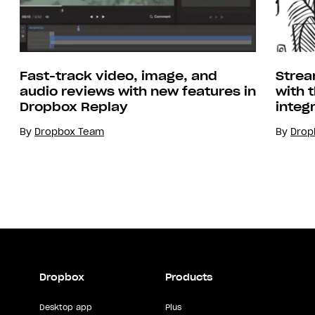
Strea
Fast-track video, image, and
with 
audio reviews with new features in
integ
Dropbox Replay
By
Drop
By
Dropbox Team
Dropbox
Products
Desktop app
Plus