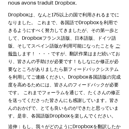
nous avons traduit Dropbox.
Dropboxは、なんと175以上の国で利用されるまでに
なりました。 これまで、各国語でDropboxを利用で
きるようにすべく努力してきましたが、その第一歩と
して、Dropboxフランス語版、日本語版、ドイツ語
版、そしてスペイン語版が利用可能になったことを
ご
報告
します！ ・・・ですが、翻訳作業はまだ続いてお
り、皆さんの手助けが必要です！もしなにか修正が必
要なところがありましたら新フィードバックシステム
を利用してご連絡ください。Dropbox各国語版の完成
度を高めるためには、皆さんのフィードバックが必要
です。 これまでフォーラムを通じて、たくさんの修正
を送ってくださった皆さんにも感謝しています。皆さ
んのおかげで、とても良いものができたと思っていま
す。是非、各国語版Dropboxを楽しんでください。
追伸：もし、我々がどのようにDropboxを翻訳したか